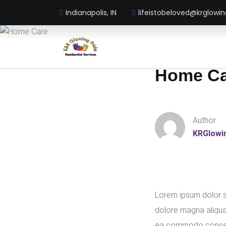
Indianapolis, IN
lifeistobeloved@krglowin
Home Ca
Author
KRGlowi
Lorem ipsum dolor si
dolore magna aliqua.
ea commodo consequat