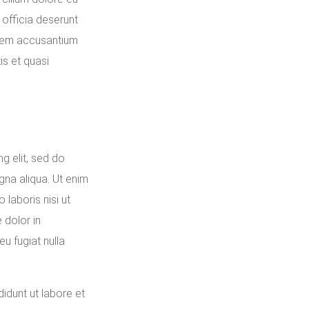
 officia deserunt
tatem accusantium
is et quasi
g elit, sed do
gna aliqua. Ut enim
 laboris nisi ut
 dolor in
eu fugiat nulla
idunt ut labore et