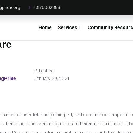
gpride.org
+3176062888
Home
Services
Community Resourc
re
Published
ngPride
January 29, 2021
t amet, consectetur adipisicing elit, sed do eiusmod tempor incid
 Ut enim ad minim veniam, quis nostrud exercitation ullamco labori
. Duis aute irure dolor in reprehenderit in voluptate velit esse