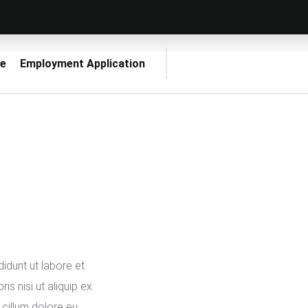
e
Employment Application
idunt ut labore et
s nisi ut aliquip ex
 cillum dolore eu